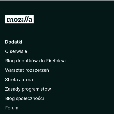
m
c
n
a
z
j
e
e
S
o
s
c
t
z
e
r
c
n
z
o
Dodatki
e
n
o
O serwisie
a
c
d
e
Blog dodatków do Firefoksa
n
o
Warsztat rozszerzeń
m
Strefa autora
o
w
Zasady programistów
a
Blog społeczności
M
o
Forum