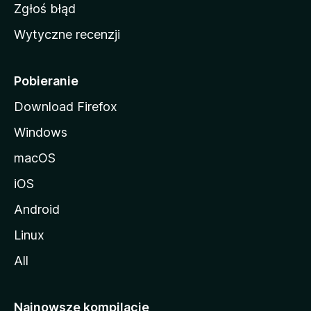
z
Zgłoś błąd
i
Wytyczne recenzji
l
l
i
Pobieranie
Download Firefox
Windows
macOS
iOS
Android
Linux
All
Najnowsze kompilacje