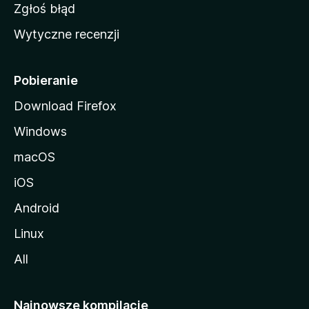
z
Zgłoś błąd
i
Wytyczne recenzji
l
l
i
Pobieranie
Download Firefox
Windows
macOS
iOS
Android
Linux
All
Najnowsze kompilacje