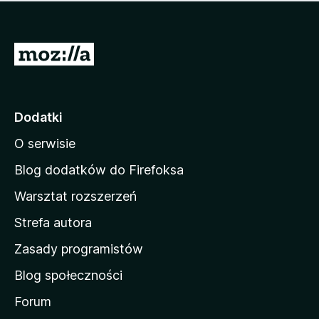
m
c
n
a
z
j
e
e
S
o
s
c
t
z
e
r
c
n
z
o
Dodatki
e
n
o
O serwisie
a
c
d
e
Blog dodatków do Firefoksa
n
o
Warsztat rozszerzeń
m
Strefa autora
o
w
Zasady programistów
a
Blog społeczności
M
o
Forum