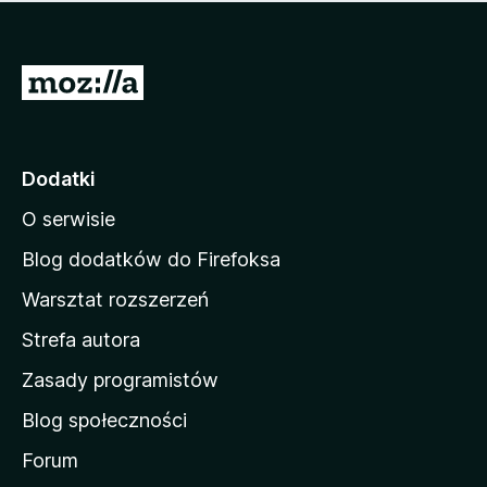
m
c
n
a
z
j
e
e
S
o
s
c
t
z
e
r
c
n
z
o
Dodatki
e
n
o
O serwisie
a
c
d
e
Blog dodatków do Firefoksa
n
o
Warsztat rozszerzeń
m
Strefa autora
o
w
Zasady programistów
a
Blog społeczności
M
o
Forum