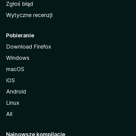
z
Zgłoś błąd
i
Wytyczne recenzji
l
l
i
Pobieranie
Download Firefox
Windows
macOS
iOS
Android
Linux
All
Najnowsze kompilacje