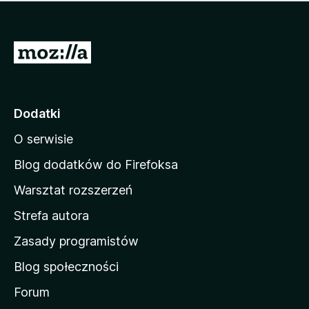
m
c
n
a
z
j
e
e
S
o
s
c
t
z
e
r
c
n
z
o
Dodatki
e
n
o
O serwisie
a
c
d
e
Blog dodatków do Firefoksa
n
o
Warsztat rozszerzeń
m
Strefa autora
o
w
Zasady programistów
a
Blog społeczności
M
o
Forum