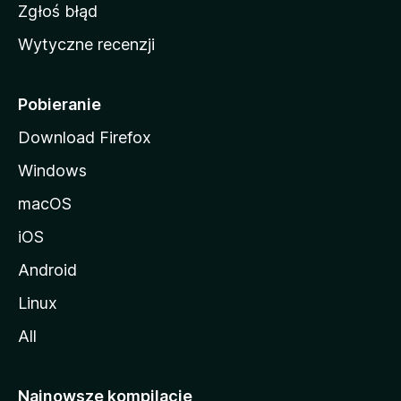
z
Zgłoś błąd
i
Wytyczne recenzji
l
l
i
Pobieranie
Download Firefox
Windows
macOS
iOS
Android
Linux
All
Najnowsze kompilacje