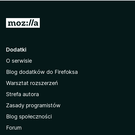
m
c
n
a
z
j
e
e
S
o
s
c
t
z
e
r
c
n
z
o
Dodatki
e
n
o
O serwisie
a
c
d
e
Blog dodatków do Firefoksa
n
o
Warsztat rozszerzeń
m
Strefa autora
o
w
Zasady programistów
a
Blog społeczności
M
o
Forum