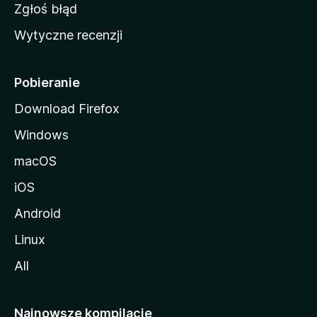
z
Zgłoś błąd
i
Wytyczne recenzji
l
l
i
Pobieranie
Download Firefox
Windows
macOS
iOS
Android
Linux
All
Najnowsze kompilacje