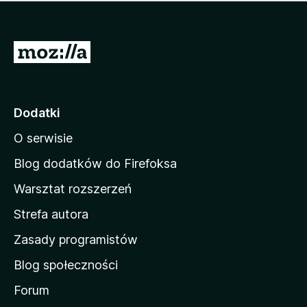
m
c
n
a
z
j
e
e
S
o
s
c
t
z
e
r
c
n
z
o
Dodatki
e
n
o
O serwisie
a
c
d
e
Blog dodatków do Firefoksa
n
o
Warsztat rozszerzeń
m
Strefa autora
o
w
Zasady programistów
a
Blog społeczności
M
o
Forum