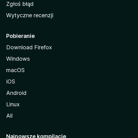
z
Zgłoś błąd
i
Wytyczne recenzji
l
l
i
Pobieranie
Download Firefox
Windows
macOS
iOS
Android
Linux
All
Najnowsze kompilacje