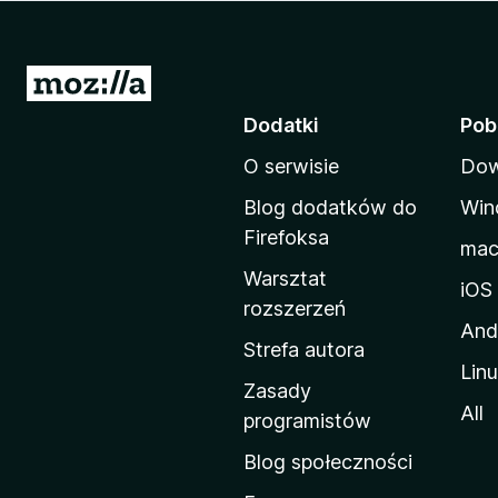
a
r
k
S
i
t
Dodatki
Pob
F
r
i
O serwisie
Dow
o
r
n
e
Blog dodatków do
Win
a
f
Firefoksa
ma
o
d
Warsztat
x
o
iOS
rozszerzeń
m
And
o
Strefa autora
Lin
w
Zasady
a
All
programistów
M
Blog społeczności
o