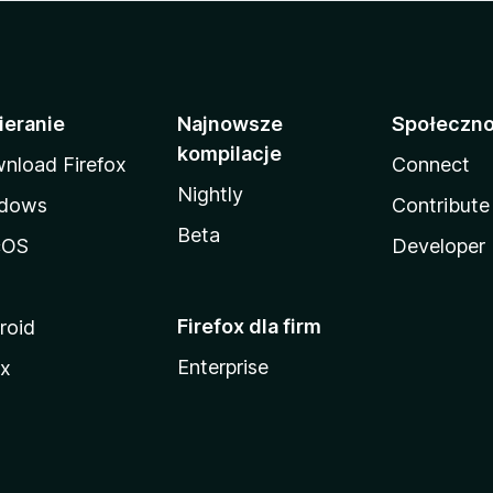
ieranie
Najnowsze
Społeczn
kompilacje
nload Firefox
Connect
Nightly
dows
Contribute
Beta
cOS
Developer
Firefox dla firm
roid
Enterprise
ux