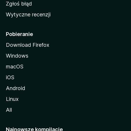
z
Zgłoś błąd
i
Wytyczne recenzji
l
l
i
Pobieranie
Download Firefox
Windows
macOS
iOS
Android
Linux
All
Najnowsze kompilacje