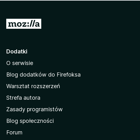
m
c
n
a
z
j
e
e
S
o
s
c
t
z
e
r
c
n
z
o
Dodatki
e
n
o
O serwisie
a
c
d
e
Blog dodatków do Firefoksa
n
o
Warsztat rozszerzeń
m
Strefa autora
o
w
Zasady programistów
a
Blog społeczności
M
o
Forum