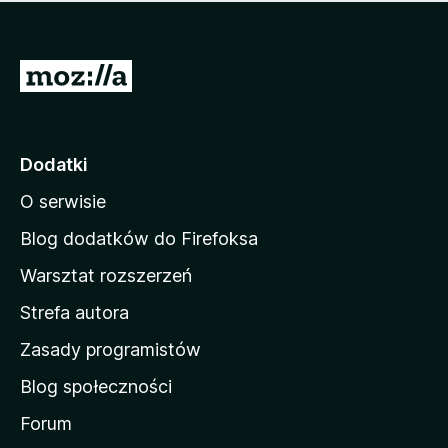
m
c
n
a
z
j
e
e
S
o
s
c
t
z
e
r
c
n
z
o
Dodatki
e
n
o
O serwisie
a
c
d
e
Blog dodatków do Firefoksa
n
o
Warsztat rozszerzeń
m
Strefa autora
o
w
Zasady programistów
a
Blog społeczności
M
o
Forum