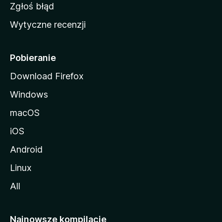
z
Zgłoś błąd
i
Wytyczne recenzji
l
l
i
Pobieranie
Download Firefox
Windows
macOS
iOS
Android
Linux
All
Najnowsze kompilacje