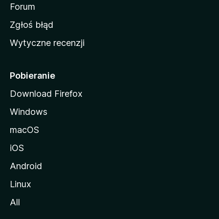
o
Forum
z
Zgłoś błąd
i
Wytyczne recenzji
l
l
i
Pobieranie
Download Firefox
Windows
macOS
iOS
Android
Linux
All