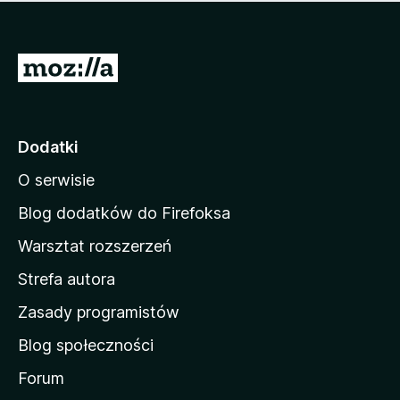
m
c
n
a
z
j
e
e
S
o
s
c
t
z
e
r
c
n
z
o
Dodatki
e
n
o
O serwisie
a
c
d
e
Blog dodatków do Firefoksa
n
o
Warsztat rozszerzeń
m
Strefa autora
o
w
Zasady programistów
a
Blog społeczności
M
o
Forum