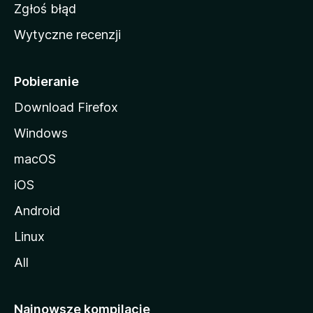
z
Zgłoś błąd
i
Wytyczne recenzji
l
l
i
Pobieranie
Download Firefox
Windows
macOS
iOS
Android
Linux
All
Najnowsze kompilacje