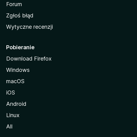
o
Forum
z
Zgłoś błąd
i
Wytyczne recenzji
l
l
i
Pobieranie
Download Firefox
Windows
macOS
iOS
Android
Linux
All