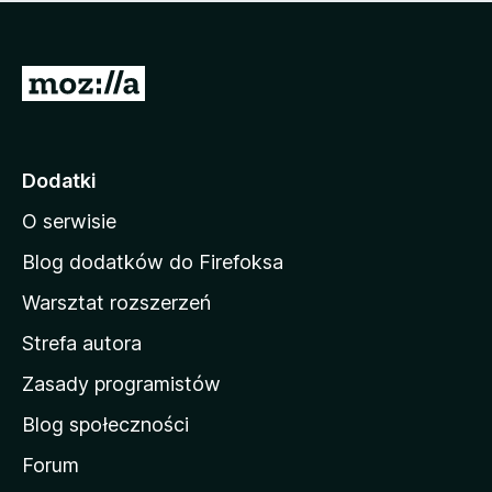
m
c
n
a
z
j
e
e
S
o
s
c
t
z
e
r
c
n
z
o
Dodatki
e
n
o
O serwisie
a
c
d
e
Blog dodatków do Firefoksa
n
o
Warsztat rozszerzeń
m
Strefa autora
o
w
Zasady programistów
a
Blog społeczności
M
o
Forum