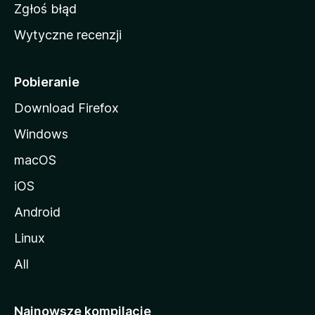
z
Zgłoś błąd
i
Wytyczne recenzji
l
l
i
Pobieranie
Download Firefox
Windows
macOS
iOS
Android
Linux
All
Najnowsze kompilacje