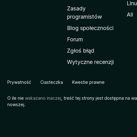
Lin
w
Zasady
a
All
programistów
M
Blog społeczności
o
z
Forum
i
Zgłoś błąd
l
Wytyczne recenzji
l
i
Prywatność
Ciasteczka
Kwestie prawne
O ile nie
wskazano inaczej
, treść tej strony jest dostępna na w
nowszej.