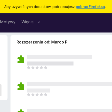
Aby używać tych dodatków, potrzebujesz
pobrać Firefoksa
.
Motywy
Więcej…
Rozszerzenia od: Marco P
N
i
e
m
a
j
N
e
i
s
e
z
m