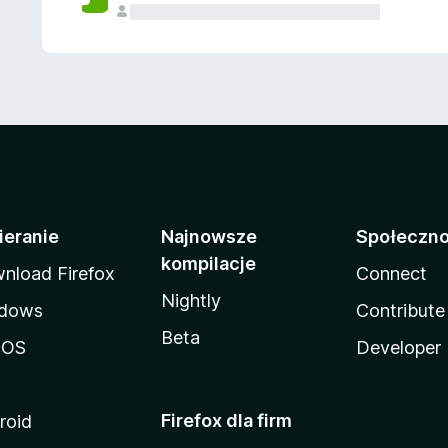
ieranie
Najnowsze
Społeczn
kompilacje
nload Firefox
Connect
Nightly
dows
Contribute
Beta
cOS
Developer
Firefox dla firm
roid