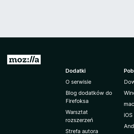
S
t
Dodatki
Pob
r
O serwisie
Dow
o
n
Blog dodatków do
Win
a
Firefoksa
ma
d
Warsztat
o
iOS
rozszerzeń
m
And
o
Strefa autora