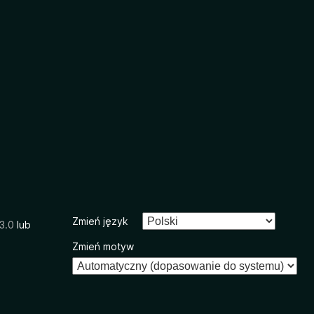
Zmień język
3.0
lub
Zmień motyw