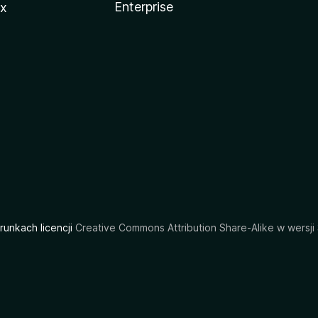
Enterprise
ux
arunkach licencji
Creative Commons Attribution Share-Alike w wersji 