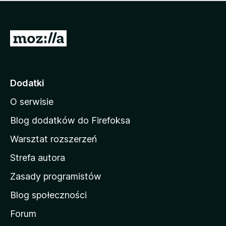
m
c
n
a
z
j
e
e
S
o
s
c
t
z
e
r
c
n
z
o
Dodatki
e
n
o
O serwisie
a
c
d
e
Blog dodatków do Firefoksa
n
o
Warsztat rozszerzeń
m
Strefa autora
o
w
Zasady programistów
a
Blog społeczności
M
o
Forum