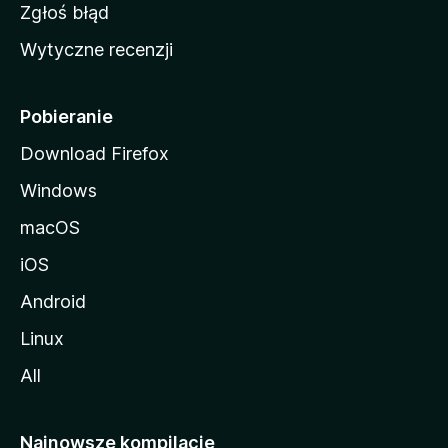
z
Zgłoś błąd
i
Wytyczne recenzji
l
l
i
Pobieranie
Download Firefox
Windows
macOS
iOS
Android
Linux
All
Najnowsze kompilacje