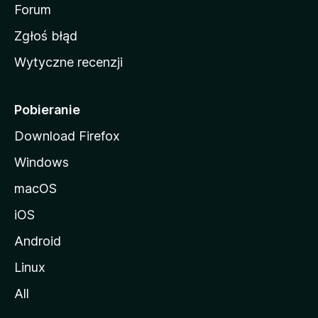
o
Forum
z
Zgłoś błąd
i
Wytyczne recenzji
l
l
i
Pobieranie
Download Firefox
Windows
macOS
iOS
Android
Linux
All