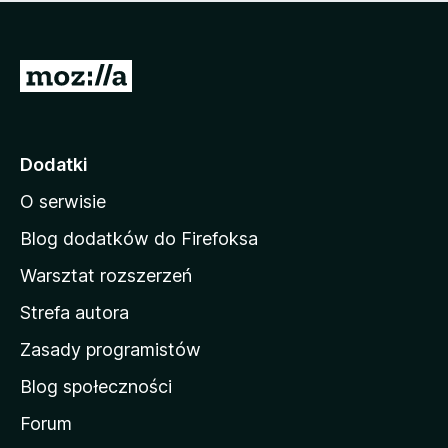
m
c
n
a
z
j
e
e
S
o
s
c
t
z
e
r
c
n
z
o
Dodatki
e
n
o
O serwisie
a
c
d
e
Blog dodatków do Firefoksa
n
o
Warsztat rozszerzeń
m
Strefa autora
o
w
Zasady programistów
a
Blog społeczności
M
o
Forum