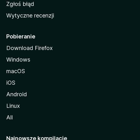
z
Zgłoś błąd
i
Wytyczne recenzji
l
l
i
Pobieranie
Download Firefox
Windows
macOS
iOS
Android
Linux
All
Najnowsze kompilacje