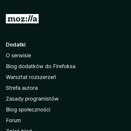
a
r
S
k
t
i
r
F
i
o
Dodatki
r
n
e
O serwisie
a
f
d
Blog dodatków do Firefoksa
o
o
x
Warsztat rozszerzeń
m
Strefa autora
o
w
Zasady programistów
a
Blog społeczności
M
o
Forum
z