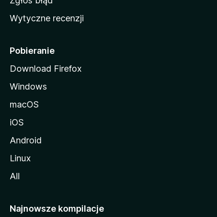
Zgłoś błąd
i
Wytyczne recenzji
l
l
i
Pobieranie
Download Firefox
Windows
macOS
iOS
Android
Linux
All
Najnowsze kompilacje