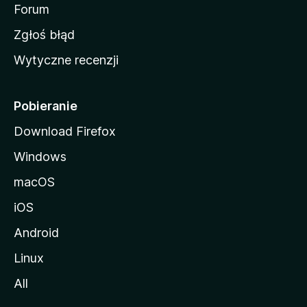
o
Forum
z
Zgłoś błąd
i
Wytyczne recenzji
l
l
i
Pobieranie
Download Firefox
Windows
macOS
iOS
Android
Linux
All