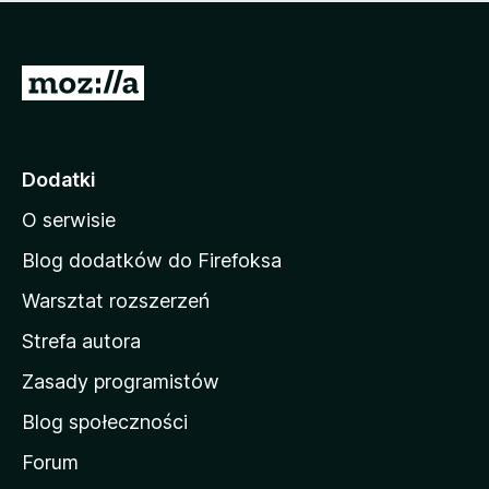
m
c
n
a
z
j
e
e
S
o
s
c
t
z
e
r
c
n
z
o
Dodatki
e
n
o
O serwisie
a
c
d
e
Blog dodatków do Firefoksa
n
o
Warsztat rozszerzeń
m
Strefa autora
o
w
Zasady programistów
a
Blog społeczności
M
o
Forum