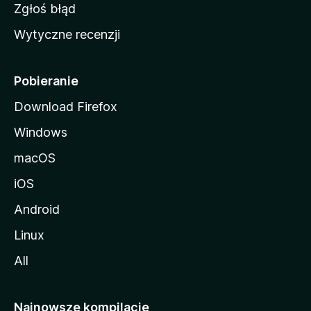
z
Zgłoś błąd
i
Wytyczne recenzji
l
l
i
Pobieranie
Download Firefox
Windows
macOS
iOS
Android
Linux
All
Najnowsze kompilacje