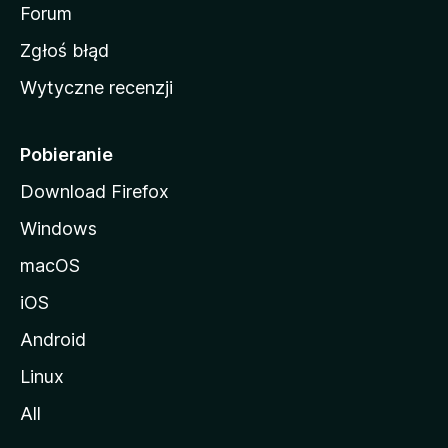
o
Forum
z
Zgłoś błąd
i
Wytyczne recenzji
l
l
i
Pobieranie
Download Firefox
Windows
macOS
iOS
Android
Linux
All