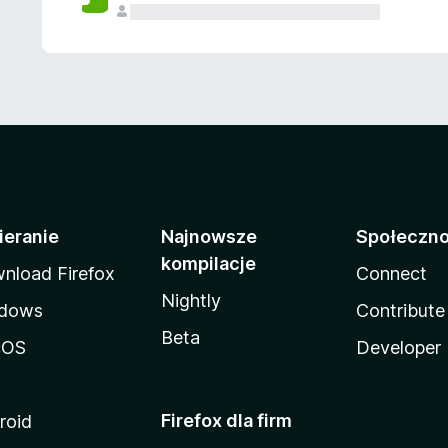
ieranie
Najnowsze
Społeczn
kompilacje
nload Firefox
Connect
Nightly
dows
Contribute
Beta
cOS
Developer
Firefox dla firm
roid