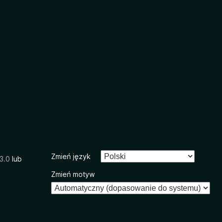
Zmień język
3.0
lub
Zmień motyw