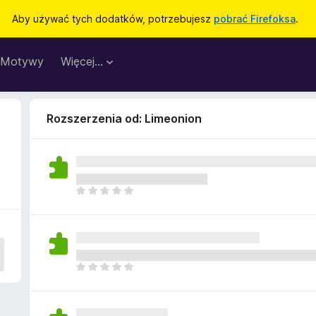
Aby używać tych dodatków, potrzebujesz
pobrać Firefoksa
.
Motywy
Więcej…
Rozszerzenia od: Limeonion
N
i
e
m
a
j
N
e
i
s
e
z
m