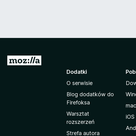
S
t
Dodatki
Pob
r
O serwisie
Dow
o
n
Blog dodatków do
Win
a
Firefoksa
ma
d
Warsztat
o
iOS
rozszerzeń
m
And
o
Strefa autora