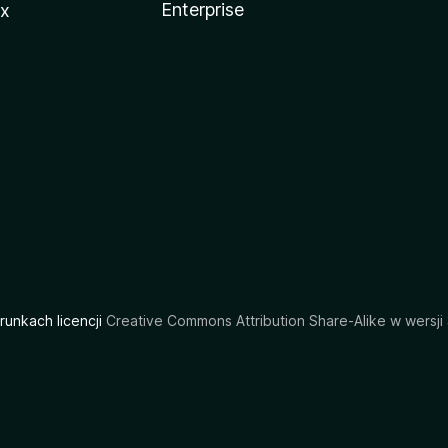
Enterprise
ux
arunkach licencji
Creative Commons Attribution Share-Alike w wersji 