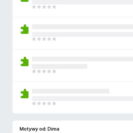
a
n
z
j
N
e
e
i
o
s
e
c
z
m
e
c
a
n
z
j
N
e
e
i
o
s
e
c
z
m
e
c
a
n
z
j
N
e
e
i
o
s
e
c
z
m
e
c
a
n
z
j
N
e
e
i
o
s
e
c
z
m
e
c
Motywy od: Dima
a