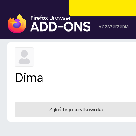
D
o
Rozszerzenia
d
a
t
k
i
d
Dima
o
p
r
z
e
Zgłoś tego użytkownika
g
l
ą
d