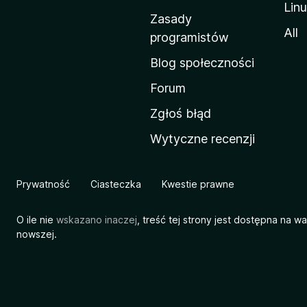
Lin
w
Zasady
a
All
programistów
M
Blog społeczności
o
z
Forum
i
Zgłoś błąd
l
Wytyczne recenzji
l
i
Prywatność
Ciasteczka
Kwestie prawne
O ile nie
wskazano inaczej
, treść tej strony jest dostępna na w
nowszej.