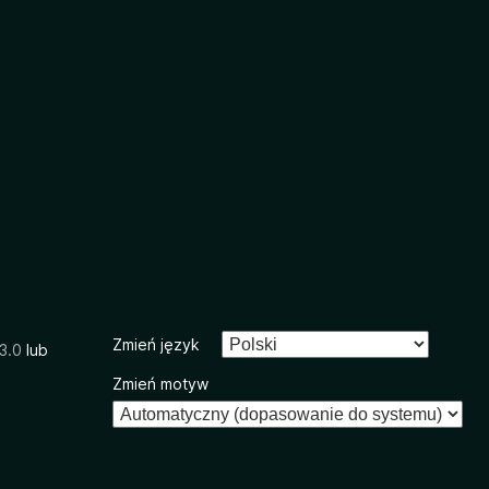
Zmień język
3.0
lub
Zmień motyw