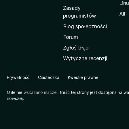
Lin
w
Zasady
a
All
programistów
M
Blog społeczności
o
z
Forum
i
Zgłoś błąd
l
Wytyczne recenzji
l
i
Prywatność
Ciasteczka
Kwestie prawne
O ile nie
wskazano inaczej
, treść tej strony jest dostępna na w
nowszej.