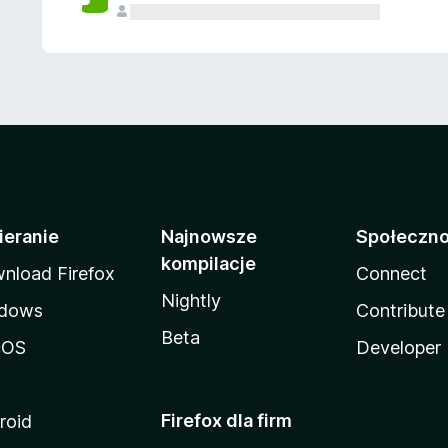
ieranie
Najnowsze
Społeczn
kompilacje
nload Firefox
Connect
Nightly
dows
Contribute
Beta
cOS
Developer
Firefox dla firm
roid