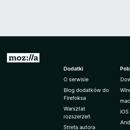
S
t
Dodatki
Pob
r
O serwisie
Dow
o
n
Blog dodatków do
Win
a
Firefoksa
ma
d
Warsztat
o
iOS
rozszerzeń
m
And
o
Strefa autora