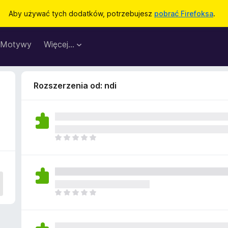
Aby używać tych dodatków, potrzebujesz
pobrać Firefoksa
.
Motywy
Więcej…
Rozszerzenia od: ndi
N
i
e
m
a
j
N
e
i
s
e
z
m