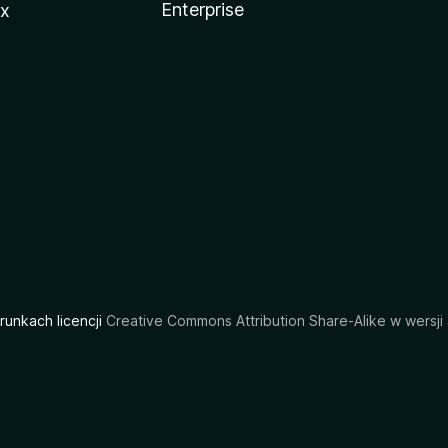
Enterprise
ux
arunkach licencji
Creative Commons Attribution Share-Alike w wersji 