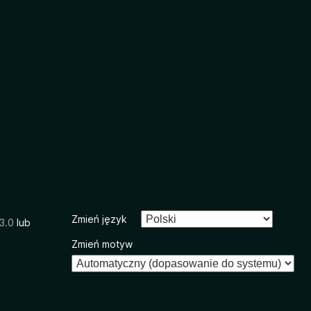
Zmień język
3.0
lub
Zmień motyw