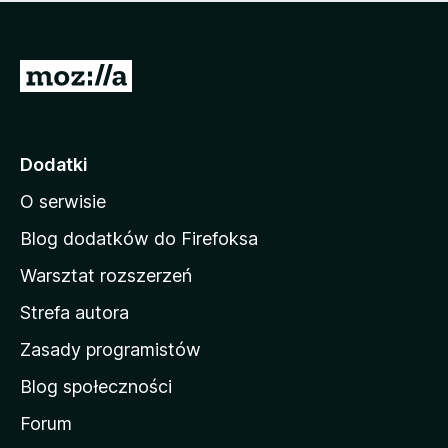
m
c
n
a
z
j
e
e
S
o
s
c
t
z
e
r
c
n
z
o
Dodatki
e
n
o
O serwisie
a
c
d
e
Blog dodatków do Firefoksa
n
o
Warsztat rozszerzeń
m
Strefa autora
o
w
Zasady programistów
a
Blog społeczności
M
o
Forum