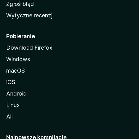
z
Zgłoś błąd
i
Wytyczne recenzji
l
l
i
Pobieranie
Download Firefox
Windows
macOS
iOS
Android
Linux
All
Najnowsze kompilacje