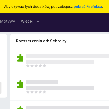
Aby używać tych dodatków, potrzebujesz
pobrać Firefoksa
.
Motywy
Więcej…
Rozszerzenia od: Schreiry
N
i
e
m
a
j
N
e
i
s
e
z
m