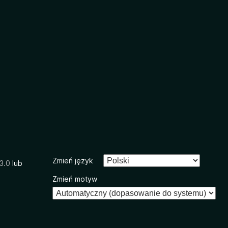
Zmień język
3.0
lub
Zmień motyw