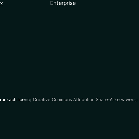
Enterprise
ux
arunkach licencji
Creative Commons Attribution Share-Alike w wersji 