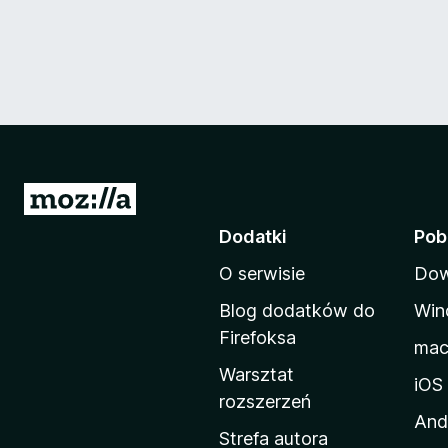
S
t
Dodatki
Pob
r
O serwisie
Dow
o
n
Blog dodatków do
Win
a
Firefoksa
ma
d
Warsztat
o
iOS
rozszerzeń
m
And
o
Strefa autora