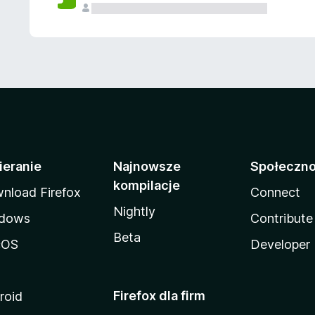
ieranie
Najnowsze
Społeczn
kompilacje
nload Firefox
Connect
Nightly
dows
Contribute
Beta
cOS
Developer
Firefox dla firm
roid