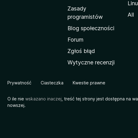
Lin
w
Zasady
a
All
programistów
M
Blog społeczności
o
z
Forum
i
Zgłoś błąd
l
Wytyczne recenzji
l
i
Prywatność
Ciasteczka
Kwestie prawne
O ile nie
wskazano inaczej
, treść tej strony jest dostępna na w
nowszej.