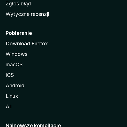
z
Zgłoś błąd
i
Wytyczne recenzji
l
l
i
Pobieranie
Download Firefox
Windows
macOS
iOS
Android
Linux
All
Najnowsze kompilacje