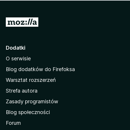
m
c
n
a
z
j
e
e
S
o
s
c
t
z
e
r
c
n
z
o
Dodatki
e
n
o
O serwisie
a
c
d
e
Blog dodatków do Firefoksa
n
o
Warsztat rozszerzeń
m
Strefa autora
o
w
Zasady programistów
a
Blog społeczności
M
o
Forum