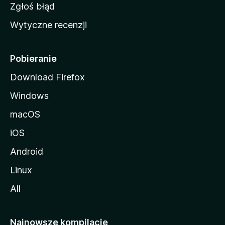
z
Zgłoś błąd
i
Wytyczne recenzji
l
l
i
Pobieranie
Download Firefox
Windows
macOS
iOS
Android
Linux
All
Najnowsze kompilacje