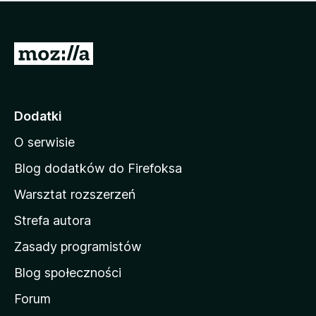
m
c
n
a
z
j
e
e
S
o
s
c
t
z
e
r
c
n
z
o
Dodatki
e
n
o
O serwisie
a
c
d
e
Blog dodatków do Firefoksa
n
o
Warsztat rozszerzeń
m
Strefa autora
o
w
Zasady programistów
a
Blog społeczności
M
o
Forum