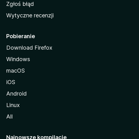
z
Zgłoś błąd
i
Wytyczne recenzji
l
l
i
Pobieranie
Download Firefox
Windows
macOS
iOS
Android
Linux
All
Najnowsze kompilacje