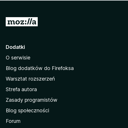
m
c
n
a
z
j
e
e
S
o
s
c
t
z
e
r
c
n
z
o
Dodatki
e
n
o
O serwisie
a
c
d
e
Blog dodatków do Firefoksa
n
o
Warsztat rozszerzeń
m
Strefa autora
o
w
Zasady programistów
a
Blog społeczności
M
o
Forum