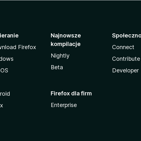
ieranie
Najnowsze
Społeczn
kompilacje
nload Firefox
Connect
Nightly
dows
Contribute
Beta
cOS
Developer
Firefox dla firm
roid
Enterprise
ux