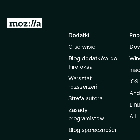
a
r
k
S
i
t
Dodatki
Pob
F
r
i
O serwisie
Dow
o
r
n
e
Blog dodatków do
Win
a
f
Firefoksa
ma
o
d
Warsztat
x
o
iOS
rozszerzeń
m
And
o
Strefa autora
Lin
w
Zasady
a
All
programistów
M
Blog społeczności
o