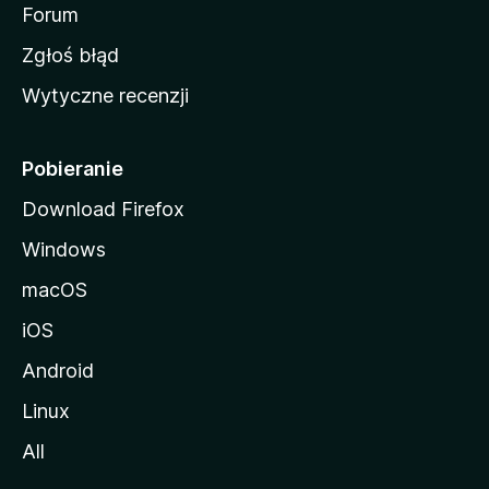
o
Forum
z
Zgłoś błąd
i
Wytyczne recenzji
l
l
i
Pobieranie
Download Firefox
Windows
macOS
iOS
Android
Linux
All