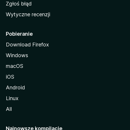
z
Zgłoś błąd
i
Wytyczne recenzji
l
l
i
Pobieranie
Download Firefox
Windows
macOS
iOS
Android
Linux
All
Najnowsze kompilacje