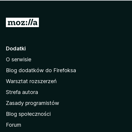
m
c
n
a
z
j
e
e
S
o
s
c
t
z
e
r
c
n
z
o
Dodatki
e
n
o
O serwisie
a
c
d
e
Blog dodatków do Firefoksa
n
o
Warsztat rozszerzeń
m
Strefa autora
o
w
Zasady programistów
a
Blog społeczności
M
o
Forum