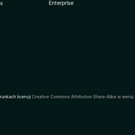
Enterprise
ux
arunkach licencji
Creative Commons Attribution Share-Alike w wersji 