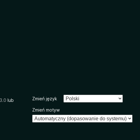
Zmień język
3.0
lub
Zmień motyw