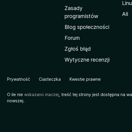
Lin
w
Zasady
a
All
programistów
M
Blog społeczności
o
z
Forum
i
Zgłoś błąd
l
Wytyczne recenzji
l
i
Prywatność
Ciasteczka
Kwestie prawne
O ile nie
wskazano inaczej
, treść tej strony jest dostępna na w
nowszej.