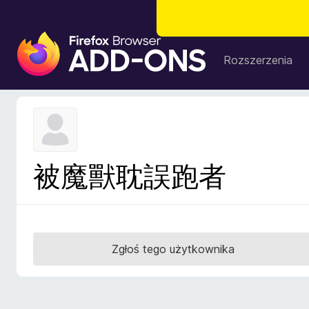
D
o
Rozszerzenia
d
a
t
k
i
d
被魔獸耽誤跑者
o
p
r
z
e
Zgłoś tego użytkownika
g
l
ą
d