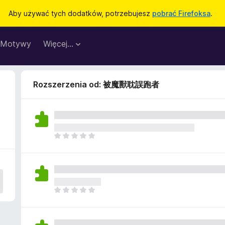
Aby używać tych dodatków, potrzebujesz
pobrać Firefoksa
.
Motywy
Więcej…
Rozszerzenia od: 被魔獸耽誤跑者
N
i
e
m
a
j
N
e
i
s
e
z
m