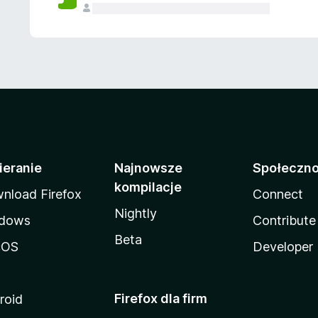
ieranie
Najnowsze
Społeczn
kompilacje
nload Firefox
Connect
Nightly
dows
Contribute
Beta
cOS
Developer
Firefox dla firm
roid