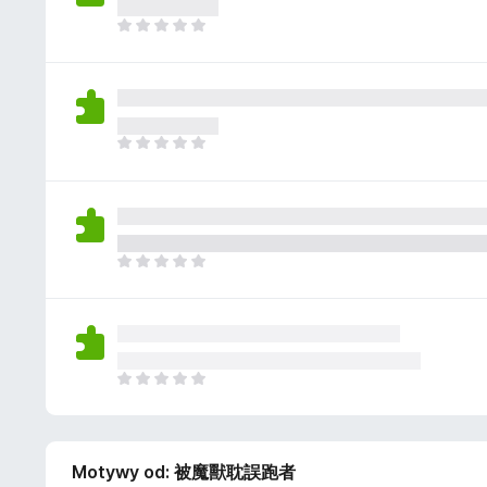
a
n
z
j
N
e
e
i
o
s
e
c
z
m
e
c
a
n
z
j
N
e
e
i
o
s
e
c
z
m
e
c
a
n
z
j
N
e
e
i
o
s
e
c
z
m
e
c
a
n
z
j
N
e
e
i
o
s
e
c
z
m
e
c
Motywy od: 被魔獸耽誤跑者
a