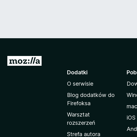
S
t
Dodatki
Pob
r
O serwisie
Dow
o
n
Blog dodatków do
Win
a
Firefoksa
ma
d
Warsztat
o
iOS
rozszerzeń
m
And
o
Strefa autora