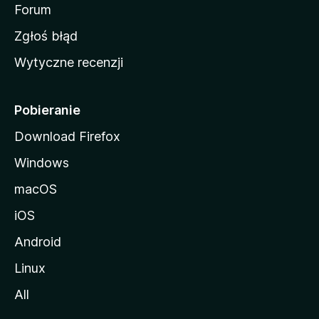
o
Forum
z
Zgłoś błąd
i
Wytyczne recenzji
l
l
i
Pobieranie
Download Firefox
Windows
macOS
iOS
Android
Linux
All