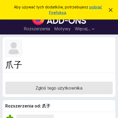
W
Zaloguj się
Aby używać tych dodatków, potrzebujesz
pobrać
Z
y
Firefoksa
.
a
D
s
m
o
k
z
n
d
Rozszerzenia
Motywy
Więcej…
u
i
a
j
k
t
t
a
o
k
p
j
o
i
w
d
i
爪子
a
o
d
p
o
m
r
i
z
e
Zgłoś tego użytkownika
n
e
i
g
e
l
Rozszerzenia od: 爪子
ą
d