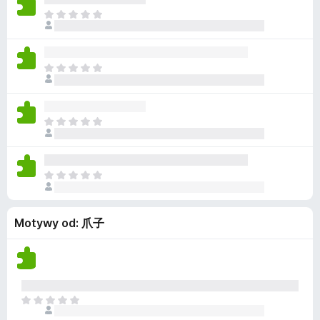
z
m
e
s
N
e
a
n
z
i
o
j
c
e
c
e
z
m
e
s
N
e
a
n
z
i
o
j
c
e
c
e
z
m
e
s
N
e
a
n
z
i
o
j
c
e
c
e
z
m
e
s
N
e
a
n
z
i
o
j
c
e
c
e
z
Motywy od: 爪子
m
e
s
e
a
n
z
o
j
c
c
e
z
e
s
e
n
z
N
o
c
i
c