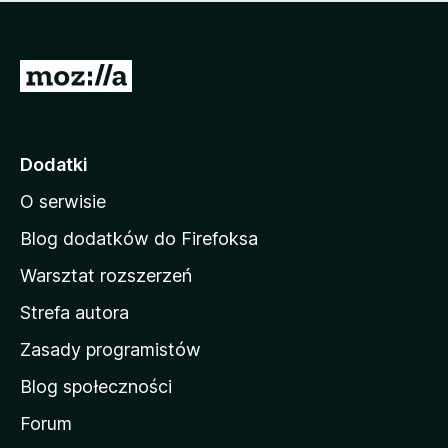
m
c
n
a
z
j
e
e
S
o
s
c
t
z
e
r
c
n
z
o
Dodatki
e
n
o
O serwisie
a
c
d
e
Blog dodatków do Firefoksa
n
o
Warsztat rozszerzeń
m
Strefa autora
o
w
Zasady programistów
a
Blog społeczności
M
o
Forum