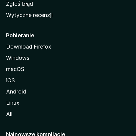
z
Zgłoś błąd
i
Wytyczne recenzji
l
l
i
Pobieranie
Download Firefox
Windows
macOS
iOS
Android
Linux
All
Najnowsze kompilacje