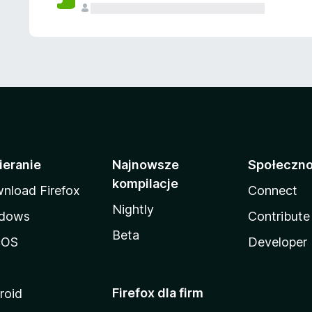
ieranie
Najnowsze
Społeczn
kompilacje
nload Firefox
Connect
Nightly
dows
Contribute
Beta
cOS
Developer
Firefox dla firm
roid