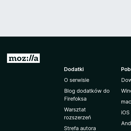
S
t
Dodatki
Pob
r
O serwisie
Dow
o
n
Blog dodatków do
Win
a
Firefoksa
ma
d
Warsztat
o
iOS
rozszerzeń
m
And
o
Strefa autora