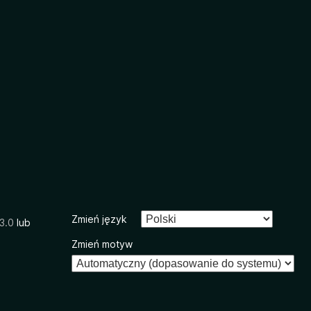
Zmień język
3.0
lub
Zmień motyw