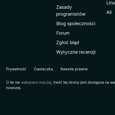
Lin
w
Zasady
a
All
programistów
M
Blog społeczności
o
z
Forum
i
Zgłoś błąd
l
Wytyczne recenzji
l
i
Prywatność
Ciasteczka
Kwestie prawne
O ile nie
wskazano inaczej
, treść tej strony jest dostępna na w
nowszej.