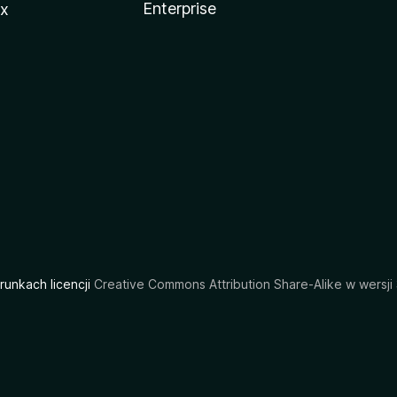
Enterprise
ux
arunkach licencji
Creative Commons Attribution Share-Alike w wersji 