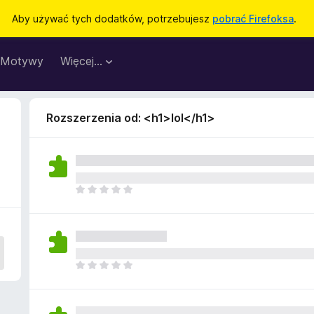
Aby używać tych dodatków, potrzebujesz
pobrać Firefoksa
.
Motywy
Więcej…
Rozszerzenia od: <h1>lol</h1>
N
i
e
m
a
j
N
e
i
s
e
z
m