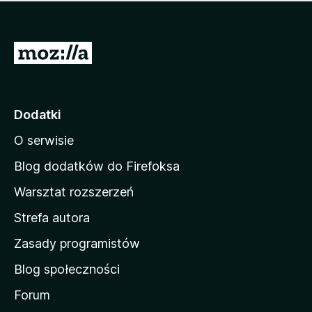
m
c
n
a
z
j
e
e
S
o
s
c
t
z
e
r
c
n
z
o
Dodatki
e
n
o
O serwisie
a
c
d
e
Blog dodatków do Firefoksa
n
o
Warsztat rozszerzeń
m
Strefa autora
o
w
Zasady programistów
a
Blog społeczności
M
o
Forum