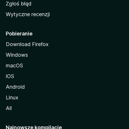
z
Zgłoś błąd
i
Wytyczne recenzji
l
l
i
Pobieranie
Download Firefox
Windows
macOS
iOS
Android
Linux
All
Najnowsze kompilacje