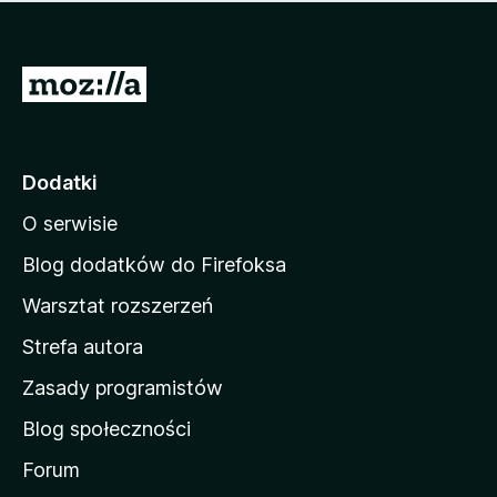
m
c
n
a
z
j
e
e
S
o
s
c
t
z
e
r
c
n
z
o
Dodatki
e
n
o
O serwisie
a
c
d
e
Blog dodatków do Firefoksa
n
o
Warsztat rozszerzeń
m
Strefa autora
o
w
Zasady programistów
a
Blog społeczności
M
o
Forum