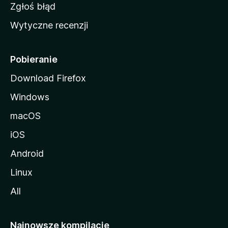
z
Zgłoś błąd
i
Wytyczne recenzji
l
l
i
Pobieranie
Download Firefox
Windows
macOS
iOS
Android
Linux
All
Najnowsze kompilacje