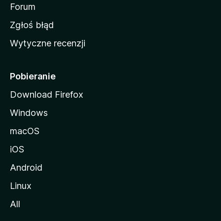
o
Forum
z
Zgłoś błąd
i
Wytyczne recenzji
l
l
i
Pobieranie
Download Firefox
Windows
macOS
iOS
Android
Linux
All