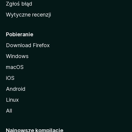
z
Zgłoś błąd
i
Wytyczne recenzji
l
l
i
Pobieranie
Download Firefox
Windows
macOS
iOS
Android
Linux
All
Najnowsze kompilacje