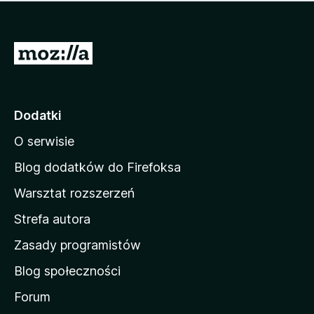
m
c
n
a
z
j
e
e
S
o
s
c
t
z
e
r
c
n
z
o
Dodatki
e
n
o
O serwisie
a
c
d
e
Blog dodatków do Firefoksa
n
o
Warsztat rozszerzeń
m
Strefa autora
o
w
Zasady programistów
a
Blog społeczności
M
o
Forum