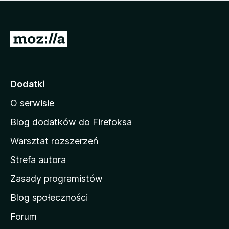
m
c
n
a
z
j
e
e
S
o
s
c
t
z
e
r
c
n
z
o
Dodatki
e
n
o
O serwisie
a
c
d
e
Blog dodatków do Firefoksa
n
o
Warsztat rozszerzeń
m
Strefa autora
o
w
Zasady programistów
a
Blog społeczności
M
o
Forum