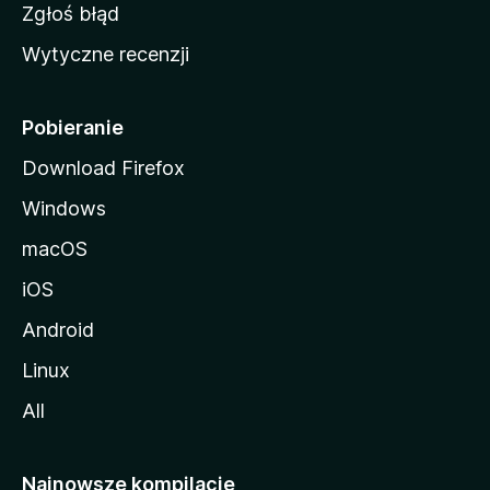
z
Zgłoś błąd
i
Wytyczne recenzji
l
l
i
Pobieranie
Download Firefox
Windows
macOS
iOS
Android
Linux
All
Najnowsze kompilacje