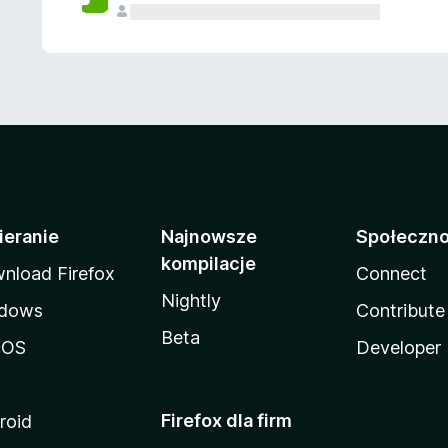
ieranie
Najnowsze
Społeczn
kompilacje
nload Firefox
Connect
Nightly
dows
Contribute
Beta
cOS
Developer
Firefox dla firm
roid