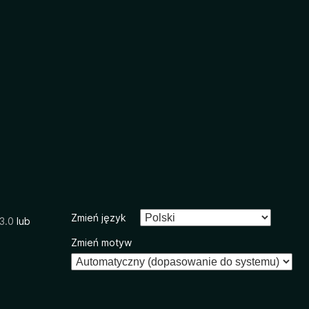
Zmień język
3.0
lub
Zmień motyw