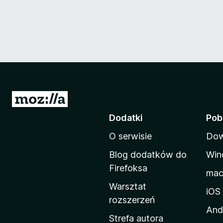
S
t
Dodatki
Pob
r
O serwisie
Dow
o
n
Blog dodatków do
Win
a
Firefoksa
ma
d
Warsztat
o
iOS
rozszerzeń
m
And
o
Strefa autora