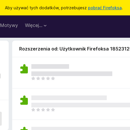
Aby używać tych dodatków, potrzebujesz
pobrać Firefoksa
.
Motywy
Więcej…
Rozszerzenia od: Użytkownik Firefoksa 1852312
a
N
i
e
m
a
j
N
e
i
s
e
z
m