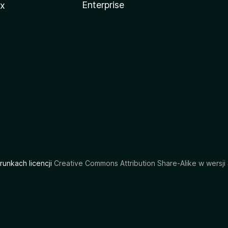
Enterprise
ux
arunkach licencji
Creative Commons Attribution Share-Alike w wersji 