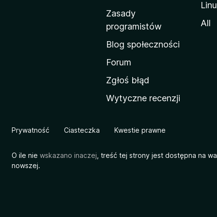
Lin
w
Zasady
a
All
programistów
M
Blog społeczności
o
z
Forum
i
Zgłoś błąd
l
Wytyczne recenzji
l
i
Prywatność
Ciasteczka
Kwestie prawne
O ile nie
wskazano inaczej
, treść tej strony jest dostępna na w
nowszej.