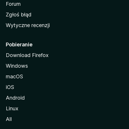
o
Forum
z
Zgłoś błąd
i
Wytyczne recenzji
l
l
i
Pobieranie
Download Firefox
Windows
macOS
iOS
Android
Linux
All