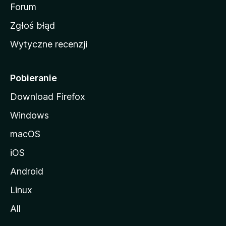
o
Forum
z
Zgłoś błąd
i
Wytyczne recenzji
l
l
i
Pobieranie
Download Firefox
Windows
macOS
iOS
Android
Linux
All