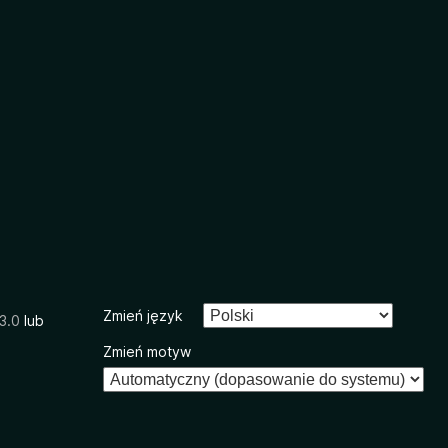
Zmień język
3.0
lub
Zmień motyw