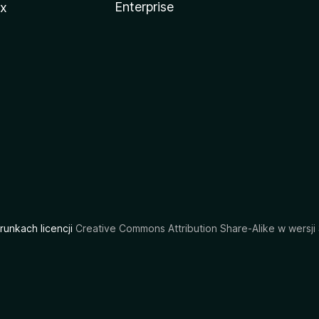
Enterprise
ux
arunkach licencji
Creative Commons Attribution Share-Alike w wersji 