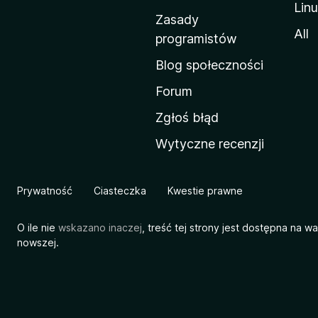
Lin
w
Zasady
a
All
programistów
M
Blog społeczności
o
z
Forum
i
Zgłoś błąd
l
Wytyczne recenzji
l
i
Prywatność
Ciasteczka
Kwestie prawne
O ile nie
wskazano inaczej
, treść tej strony jest dostępna na w
nowszej.