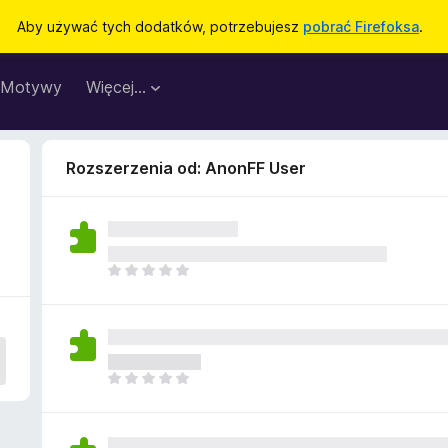
Aby używać tych dodatków, potrzebujesz
pobrać Firefoksa
.
Motywy
Więcej…
Rozszerzenia od: AnonFF User
N
i
e
m
a
j
N
e
i
s
e
z
m