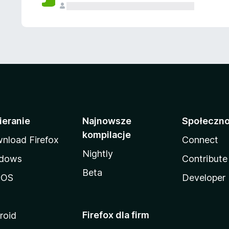
ieranie
Najnowsze
Społeczn
kompilacje
nload Firefox
Connect
Nightly
dows
Contribute
Beta
cOS
Developer
Firefox dla firm
roid