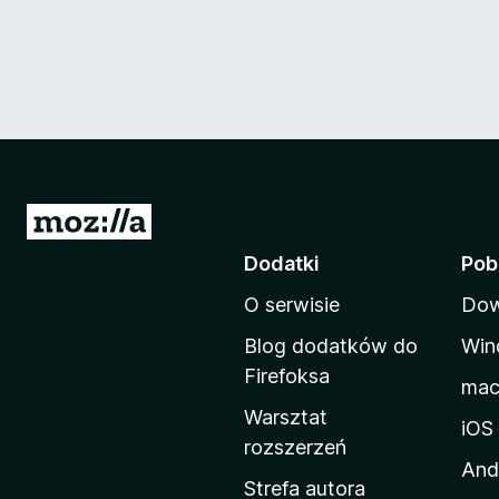
S
t
Dodatki
Pob
r
O serwisie
Dow
o
n
Blog dodatków do
Win
a
Firefoksa
ma
d
Warsztat
o
iOS
rozszerzeń
m
And
o
Strefa autora