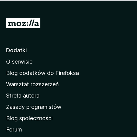
m
c
n
a
z
j
e
e
S
o
s
c
t
z
e
r
c
n
z
o
Dodatki
e
n
o
O serwisie
a
c
d
e
Blog dodatków do Firefoksa
n
o
Warsztat rozszerzeń
m
Strefa autora
o
w
Zasady programistów
a
Blog społeczności
M
o
Forum