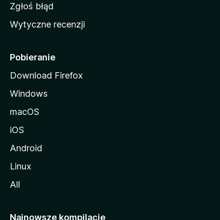
z
Zgłoś błąd
i
Wytyczne recenzji
l
l
i
Pobieranie
Download Firefox
Windows
macOS
iOS
Android
Linux
All
Najnowsze kompilacje