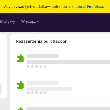
Aby używać tych dodatków, potrzebujesz
pobrać Firefoksa
.
Motywy
Więcej…
Rozszerzenia od: chacoon
N
i
e
m
a
j
N
e
i
s
e
z
m