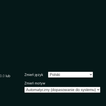
Zmień język
3.0
lub
Zmień motyw