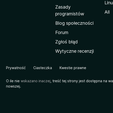
Lin
w
Zasady
a
All
programistów
M
Blog społeczności
o
z
Forum
i
Zgłoś błąd
l
Wytyczne recenzji
l
i
Prywatność
Ciasteczka
Kwestie prawne
O ile nie
wskazano inaczej
, treść tej strony jest dostępna na w
nowszej.