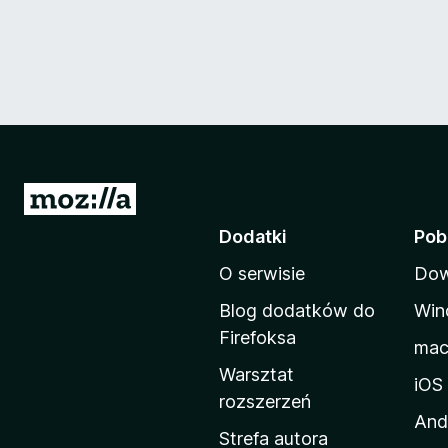
S
t
Dodatki
Pob
r
O serwisie
Dow
o
n
Blog dodatków do
Win
a
Firefoksa
ma
d
Warsztat
o
iOS
rozszerzeń
m
And
o
Strefa autora