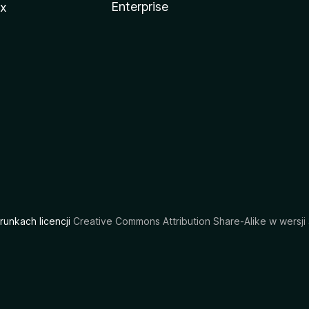
Enterprise
ux
arunkach licencji
Creative Commons Attribution Share-Alike w wersji 