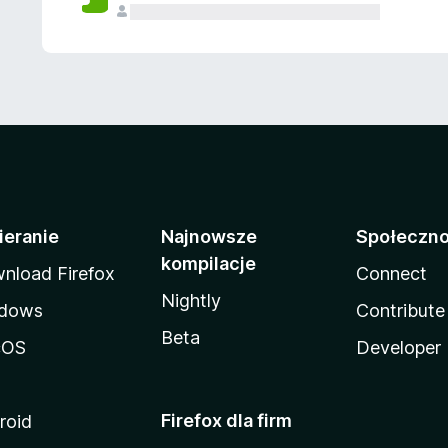
ieranie
Najnowsze
Społeczn
kompilacje
nload Firefox
Connect
Nightly
dows
Contribute
Beta
cOS
Developer
Firefox dla firm
roid