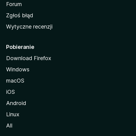
o
Forum
z
Zgłoś błąd
i
Wytyczne recenzji
l
l
i
Pobieranie
Download Firefox
Windows
macOS
iOS
Android
Linux
All