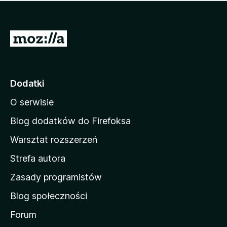
m
c
n
a
z
j
e
e
S
o
s
c
t
z
e
r
c
n
z
o
Dodatki
e
n
o
O serwisie
a
c
d
e
Blog dodatków do Firefoksa
n
o
Warsztat rozszerzeń
m
Strefa autora
o
w
Zasady programistów
a
Blog społeczności
M
o
Forum