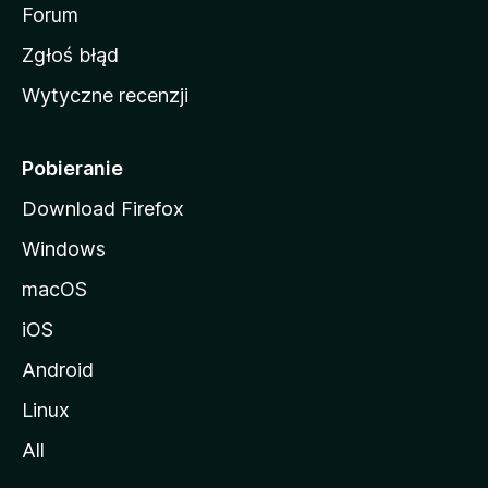
o
Forum
z
Zgłoś błąd
i
Wytyczne recenzji
l
l
i
Pobieranie
Download Firefox
Windows
macOS
iOS
Android
Linux
All